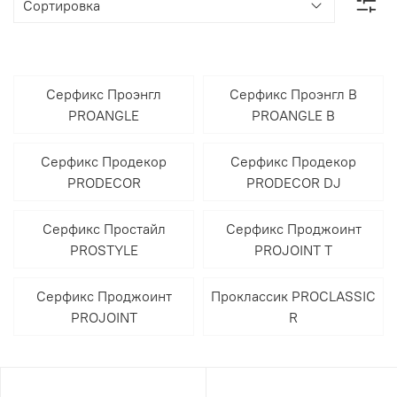
Серфикс Проэнгл
Серфикс Проэнгл В
PROANGLE
PROANGLE B
Серфикс Продекор
Серфикс Продекор
PRODECOR
PRODECOR DJ
Серфикс Простайл
Серфикс Проджоинт
PROSTYLE
PROJOINT T
Серфикс Проджоинт
Проклассик PROCLASSIC
PROJOINT
R