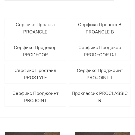
Серфикс Проэнгл
Серфикс Проэнгл В
PROANGLE
PROANGLE B
Серфикс Продекор
Серфикс Продекор
PRODECOR
PRODECOR DJ
Серфикс Простайл
Серфикс Проджоинт
PROSTYLE
PROJOINT T
Серфикс Проджоинт
Проклассик PROCLASSIC
PROJOINT
R