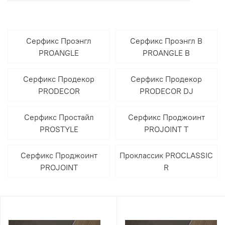
Серфикс Проэнгл
Серфикс Проэнгл В
PROANGLE
PROANGLE B
Серфикс Продекор
Серфикс Продекор
PRODECOR
PRODECOR DJ
Серфикс Простайл
Серфикс Проджоинт
PROSTYLE
PROJOINT T
Серфикс Проджоинт
Проклассик PROCLASSIC
PROJOINT
R