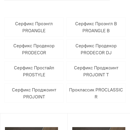
Серфикс Проэнгл
Серфикс Проэнгл В
PROANGLE
PROANGLE B
Серфикс Продекор
Серфикс Продекор
PRODECOR
PRODECOR DJ
Серфикс Простайл
Серфикс Проджоинт
PROSTYLE
PROJOINT T
Серфикс Проджоинт
Проклассик PROCLASSIC
PROJOINT
R